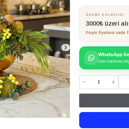
ÖDEME KOLAYLIĞI
3000₺ üzeri al
Peşin fiyatına vade f
WhatsApp İle 
Ürün hakkında bilgi