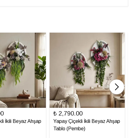
00
₺ 2,790.00
₺ 
li İkili Beyaz Ahşap
Yapay Çiçekli İkili Beyaz Ahşap
Ya
Tablo (Pembe)
Ta