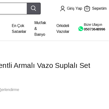
Giriş Yap
Sepetim
Mutfak
Bize Ulaşın
En Çok
Orkideli
&
05073648996
Satanlar
Vazolar
Banyo
ntli Armalı Vazo Suplalı Set
ğerlendirme