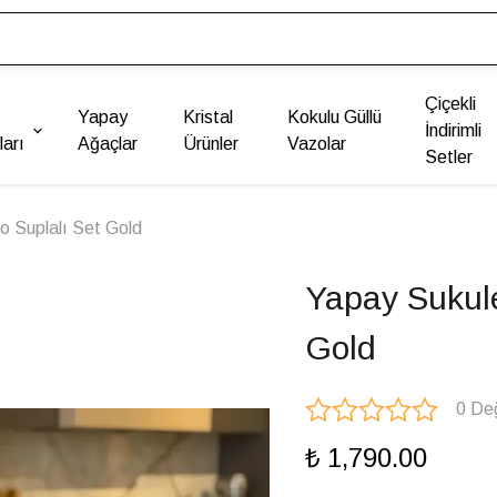
Çiçekli
Yapay
Kristal
Kokulu Güllü
İndirimli
arı
Ağaçlar
Ürünler
Vazolar
Setler
o Suplalı Set Gold
Yapay Sukule
Gold
0 De
₺ 1,790.00