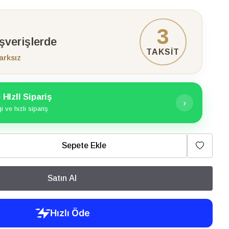
3
ışverişlerde
TAKSİT
arksız
HIzlI Sipariş
›
 ve hızlı sipariş
Sepete Ekle
Satın Al