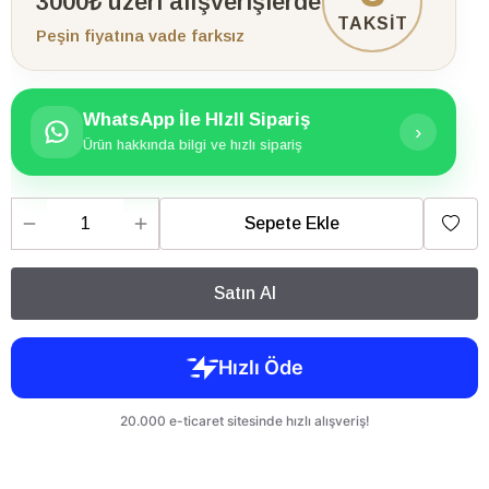
3000₺ üzeri alışverişlerde
TAKSİT
Peşin fiyatına vade farksız
WhatsApp İle HIzlI Sipariş
›
Ürün hakkında bilgi ve hızlı sipariş
Sepete Ekle
Satın Al