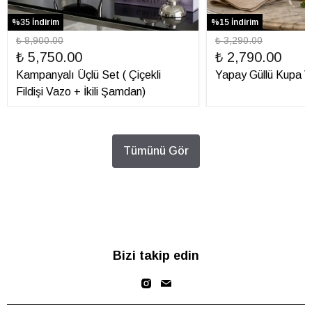
%35 İndirim
%15 İndirim
₺ 8,900.00
₺ 3,290.00
₺ 5,750.00
₺ 2,790.00
Kampanyalı Üçlü Set ( Çiçekli
Yapay Güllü Kupa V
Fildişi Vazo + İkili Şamdan)
Tümünü Gör
Bizi takip edin