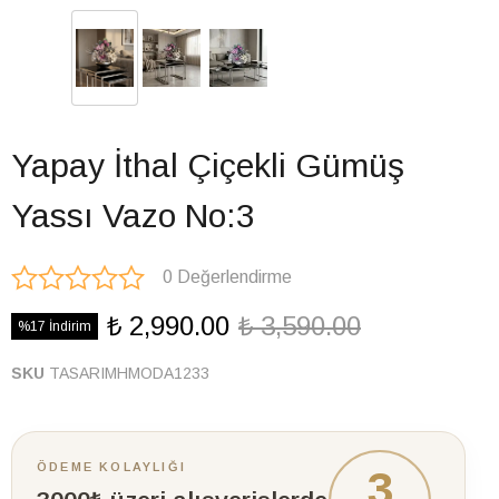
Yapay İthal Çiçekli Gümüş
Yassı Vazo No:3
0 Değerlendirme
₺ 2,990.00
₺ 3,590.00
%17 İndirim
SKU
TASARIMHMODA1233
ÖDEME KOLAYLIĞI
3