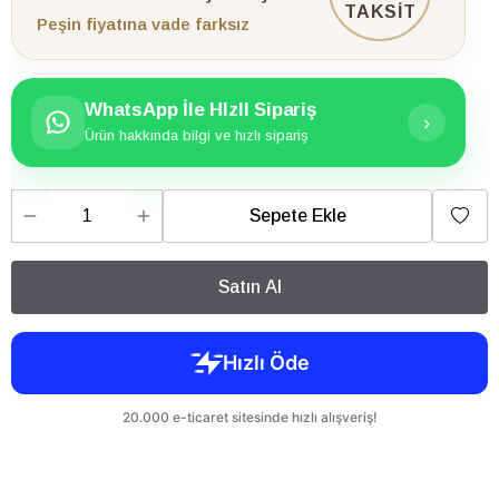
TAKSİT
Peşin fiyatına vade farksız
WhatsApp İle HIzlI Sipariş
›
Ürün hakkında bilgi ve hızlı sipariş
Sepete Ekle
Satın Al