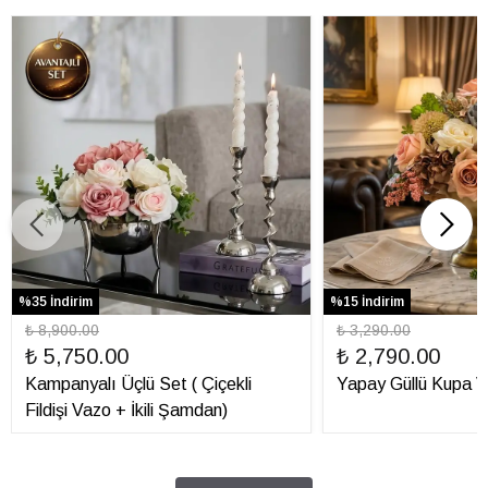
%35 İndirim
%15 İndirim
₺ 8,900.00
₺ 3,290.00
₺ 5,750.00
₺ 2,790.00
Kampanyalı Üçlü Set ( Çiçekli
Yapay Güllü Kupa V
Fildişi Vazo + İkili Şamdan)