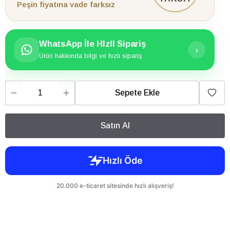
Peşin fiyatına vade farksız
WhatsApp İle HIzlI Sipariş
›
Ürün hakkında bilgi ve hızlı sipariş
Sepete Ekle
Satın Al