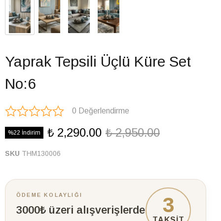
Yaprak Tepsili Üçlü Küre Set
No:6
0 Değerlendirme
₺ 2,290.00
₺ 2,950.00
%22 İndirim
SKU
THM130006
ÖDEME KOLAYLIĞI
3
3000₺ üzeri alışverişlerde
TAKSİT