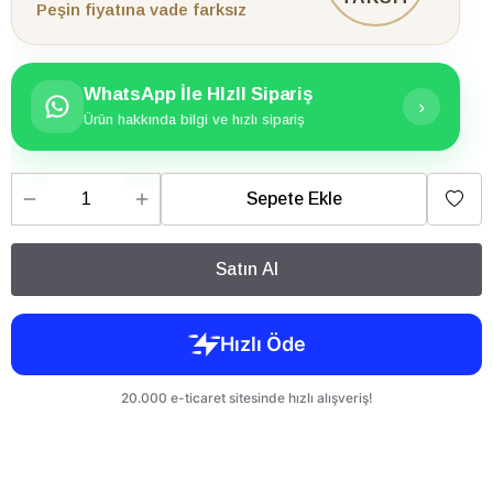
Peşin fiyatına vade farksız
WhatsApp İle HIzlI Sipariş
›
Ürün hakkında bilgi ve hızlı sipariş
Sepete Ekle
Satın Al