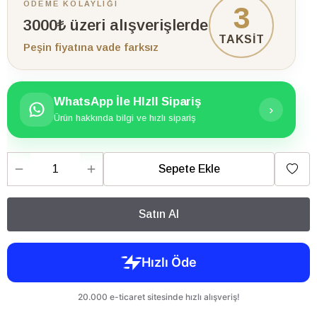
ÖDEME KOLAYLIĞI
3
3000₺ üzeri alışverişlerde
TAKSİT
Peşin fiyatına vade farksız
WhatsApp İle HIzlI Sipariş
›
Ürün hakkında bilgi ve hızlı sipariş
Sepete Ekle
Satın Al