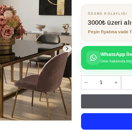
ÖDEME KOLAYLIĞI
3000₺ üzeri al
Peşin fiyatına vade f
WhatsApp İle 
Ürün hakkında bilgi