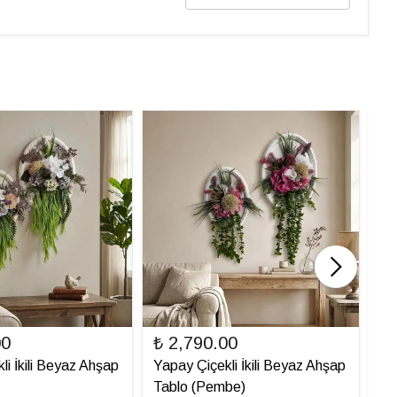
00
₺ 2,790.00
₺ 
li İkili Beyaz Ahşap
Yapay Çiçekli İkili Beyaz Ahşap
Ya
Tablo (Pembe)
Ta