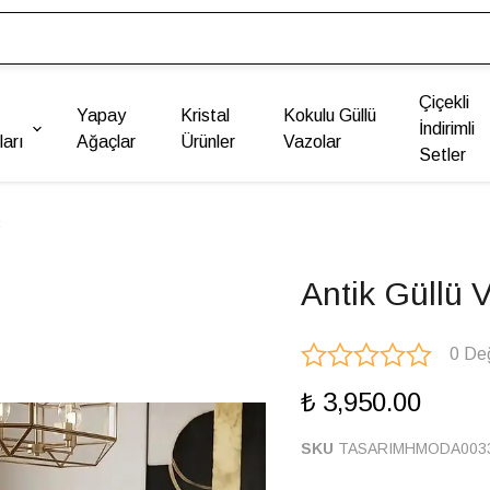
Çiçekli
Yapay
Kristal
Kokulu Güllü
İndirimli
arı
Ağaçlar
Ürünler
Vazolar
Setler
3
Antik Güllü 
0 De
₺ 3,950.00
SKU
TASARIMHMODA003