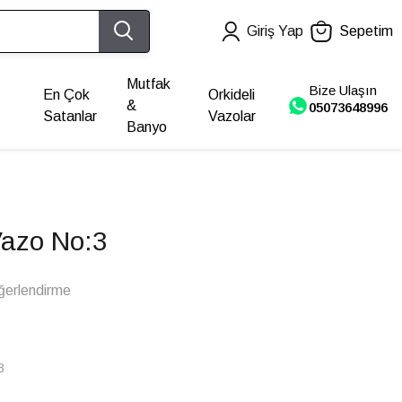
Giriş Yap
Sepetim
Mutfak
Bize Ulaşın
En Çok
Orkideli
&
05073648996
Satanlar
Vazolar
Banyo
Vazo No:3
ğerlendirme
3