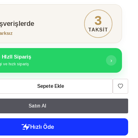
3
ışverişlerde
TAKSİT
arksız
HIzlI Sipariş
›
 ve hızlı sipariş
Sepete Ekle
Satın Al