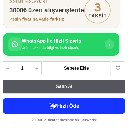
ÖDEME KOLAYLIĞI
3
3000₺ üzeri alışverişlerde
TAKSİT
Peşin fiyatına vade farksız
WhatsApp İle HIzlI Sipariş
›
Ürün hakkında bilgi ve hızlı sipariş
Sepete Ekle
Satın Al