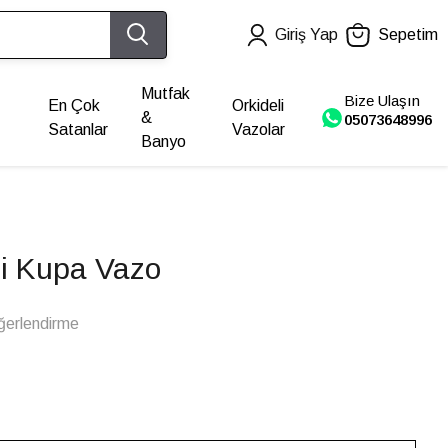
Giriş Yap
Sepetim
Mutfak
Bize Ulaşın
En Çok
Orkideli
&
05073648996
Satanlar
Vazolar
Banyo
li Kupa Vazo
ğerlendirme