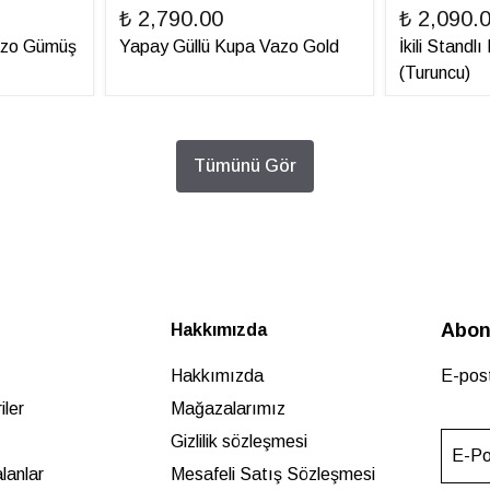
₺ 2,790.00
₺ 2,090.
azo Gümüş
Yapay Güllü Kupa Vazo Gold
İkili Standl
(Turuncu)
Tümünü Gör
Abon
Hakkımızda
Hakkımızda
E-post
ler
Mağazalarımız
Gizlilik sözleşmesi
E-Po
lanlar
Mesafeli Satış Sözleşmesi