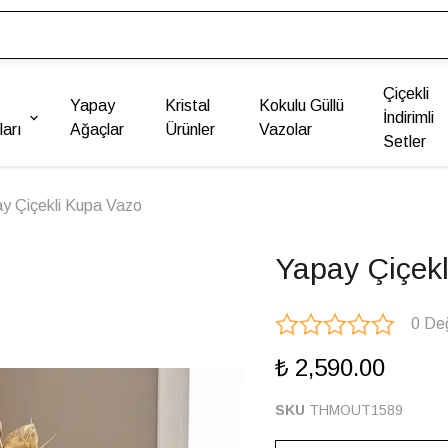
Çiçekli
Yapay
Kristal
Kokulu Güllü
İndirimli
arı
Ağaçlar
Ürünler
Vazolar
Setler
y Çiçekli Kupa Vazo
Yapay Çiçek
0 De
₺ 2,590.00
SKU
THMOUT1589