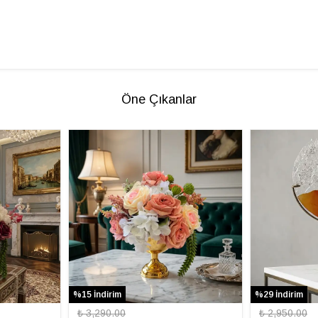
Öne Çıkanlar
%15 İndirim
%29 İndirim
₺ 3,290.00
₺ 2,950.00