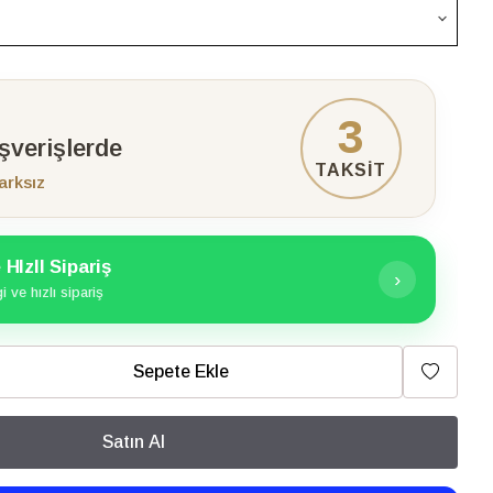
3
ışverişlerde
TAKSİT
arksız
HIzlI Sipariş
›
 ve hızlı sipariş
Sepete Ekle
Satın Al