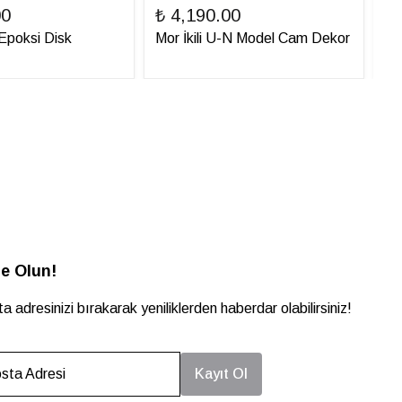
00
₺ 4,190.00
₺ 
ı Epoksi Disk
Mor İkili U-N Model Cam Dekor
İt
e Olun!
a adresinizi bırakarak yeniliklerden haberdar olabilirsiniz!
sta Adresi
Kayıt Ol