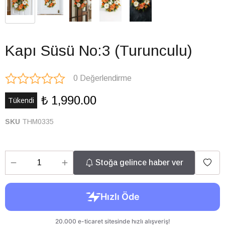
Kapı Süsü No:3 (Turunculu)
0 Değerlendirme
₺ 1,990.00
Tükendi
SKU
THM0335
Stoğa gelince haber ver