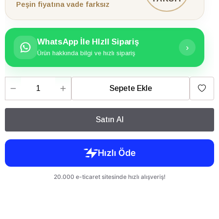
Peşin fiyatına vade farksız
WhatsApp İle HIzlI Sipariş
›
Ürün hakkında bilgi ve hızlı sipariş
Sepete Ekle
Satın Al