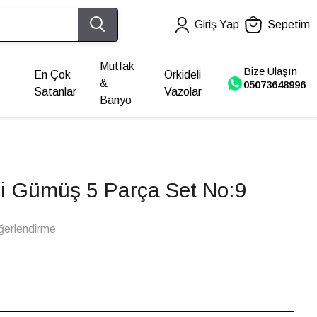
Giriş Yap
Sepetim
Mutfak
Bize Ulaşın
En Çok
Orkideli
&
05073648996
Satanlar
Vazolar
Banyo
li Gümüş 5 Parça Set No:9
ğerlendirme