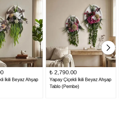
00
₺ 2,790.00
₺ 
li İkili Beyaz Ahşap
Yapay Çiçekli İkili Beyaz Ahşap
Ya
Tablo (Pembe)
Ta