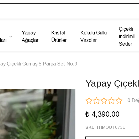
Çiçekli
Yapay
Kristal
Kokulu Güllü
İndirimli
arı
Ağaçlar
Ürünler
Vazolar
Setler
ay Çiçekli Gümüş 5 Parça Set No:9
Yapay Çiçek
0 De
₺ 4,390.00
SKU
THMOUT0731