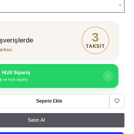
3
ışverişlerde
TAKSİT
arksız
HIzlI Sipariş
›
 ve hızlı sipariş
Sepete Ekle
Satın Al