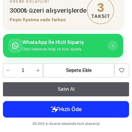
ÖDEME KOLAYLIĞI
3
3000₺ üzeri alışverişlerde
TAKSİT
Peşin fiyatına vade farksız
WhatsApp İle HIzlI Sipariş
›
Ürün hakkında bilgi ve hızlı sipariş
Sepete Ekle
Satın Al