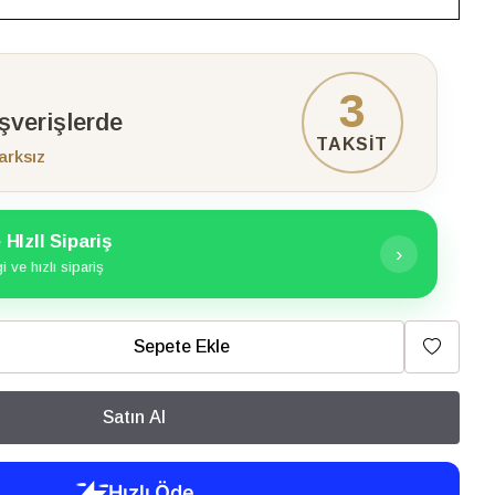
3
ışverişlerde
TAKSİT
arksız
HIzlI Sipariş
›
 ve hızlı sipariş
Sepete Ekle
Satın Al