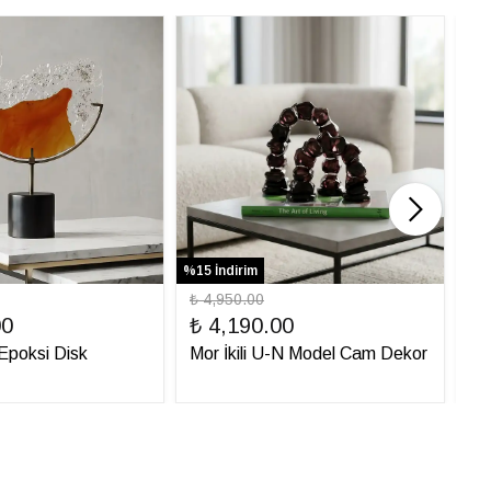
%15 İndirim
%31 
₺ 4,950.00
₺ 
00
₺ 4,190.00
₺ 
ı Epoksi Disk
Mor İkili U-N Model Cam Dekor
İt