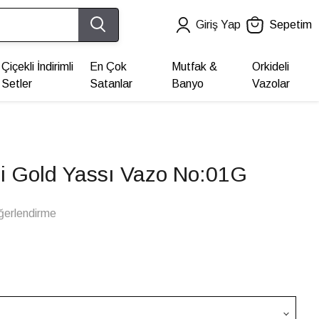
Giriş Yap
Sepetim
Çiçekli İndirimli
En Çok
Mutfak &
Orkideli
Setler
Satanlar
Banyo
Vazolar
li Gold Yassı Vazo No:01G
ğerlendirme