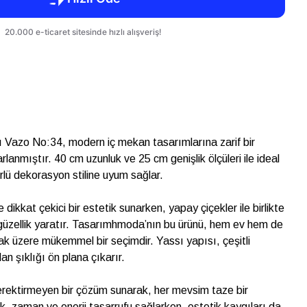
 Vazo No:34, modern iç mekan tasarımlarına zarif bir
lanmıştır. 40 cm uzunluk ve 25 cm genişlik ölçüleri ile ideal
rlü dekorasyon stiline uyum sağlar.
e dikkat çekici bir estetik sunarken, yapay çiçekler ile birlikte
r güzellik yaratır. Tasarımhmoda’nın bu ürünü, hem ev hem de
mak üzere mükemmel bir seçimdir. Yassı yapısı, çeşitli
n şıklığı ön plana çıkarır.
erektirmeyen bir çözüm sunarak, her mevsim taze bir
k, zaman ve enerji tasarrufu sağlarken, estetik kaygıları da