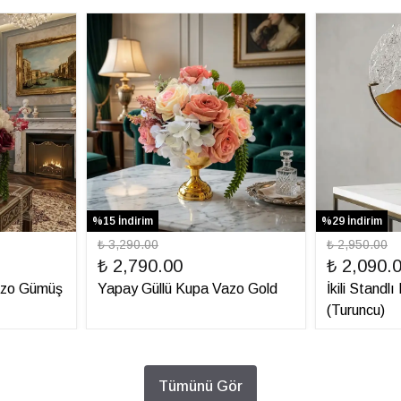
%15 İndirim
%29 İndirim
₺ 3,290.00
₺ 2,950.00
₺ 2,790.00
₺ 2,090.
azo Gümüş
Yapay Güllü Kupa Vazo Gold
İkili Standl
(Turuncu)
Tümünü Gör