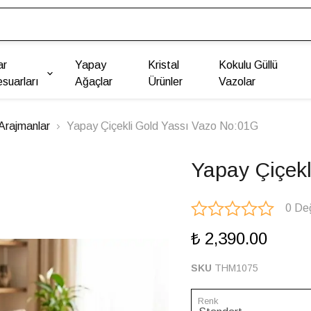
ar
Yapay
Kristal
Kokulu Güllü
suarları
Ağaçlar
Ürünler
Vazolar
Arajmanlar
Yapay Çiçekli Gold Yassı Vazo No:01G
Yapay Çiçek
0 De
₺ 2,390.00
SKU
THM1075
Renk