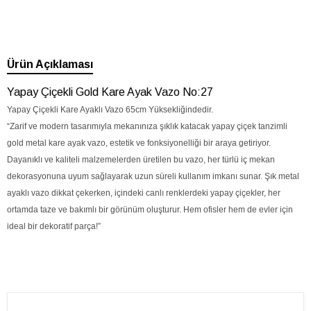
Ürün Açıklaması
Yapay Çiçekli Gold Kare Ayak Vazo No:27
Yapay Çiçekli Kare Ayaklı Vazo 65cm Yüksekliğindedir.
“Zarif ve modern tasarımıyla mekanınıza şıklık katacak yapay çiçek tanzimli
gold metal kare ayak vazo, estetik ve fonksiyonelliği bir araya getiriyor.
Dayanıklı ve kaliteli malzemelerden üretilen bu vazo, her türlü iç mekan
dekorasyonuna uyum sağlayarak uzun süreli kullanım imkanı sunar. Şık metal
ayaklı vazo dikkat çekerken, içindeki canlı renklerdeki yapay çiçekler, her
ortamda taze ve bakımlı bir görünüm oluşturur. Hem ofisler hem de evler için
ideal bir dekoratif parça!”