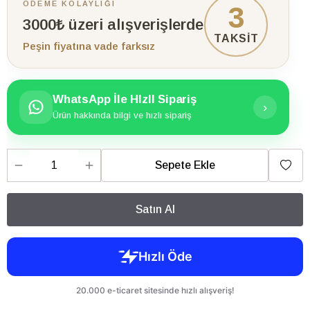
ÖDEME KOLAYLIĞI
3
3000₺ üzeri alışverişlerde
TAKSİT
Peşin fiyatına vade farksız
WhatsApp İle HIzlI Sipariş
›
Ürün hakkında bilgi ve hızlı sipariş
Sepete Ekle
Satın Al