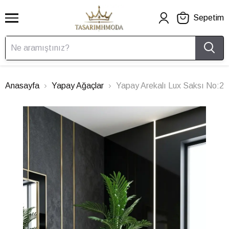
Sepetim
Anasayfa
Yapay Ağaçlar
Yapay Arekalı Lux Saksı No:2