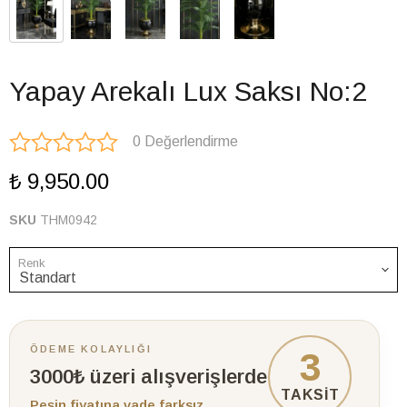
Yapay Arekalı Lux Saksı No:2
0 Değerlendirme
₺ 9,950.00
SKU
THM0942
Renk
ÖDEME KOLAYLIĞI
3
3000₺ üzeri alışverişlerde
TAKSİT
Peşin fiyatına vade farksız