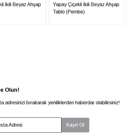
li İkili Beyaz Ahşap
Yapay Çiçekli İkili Beyaz Ahşap
Ya
Tablo (Pembe)
Ta
e Olun!
a adresinizi bırakarak yeniliklerden haberdar olabilirsiniz!
sta Adresi
Kayıt Ol