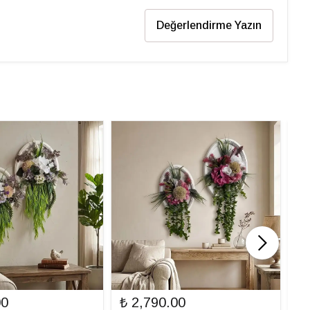
Değerlendirme Yazın
00
₺ 2,790.00
₺ 