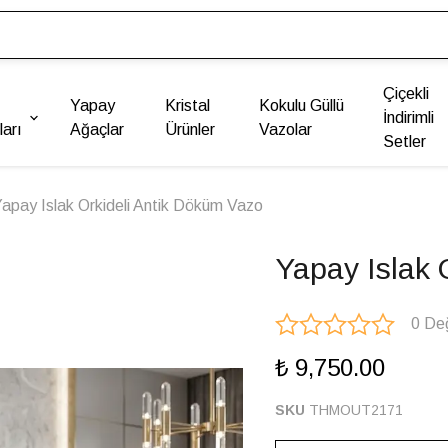
Çiçekli
Yapay
Kristal
Kokulu Güllü
İndirimli
arı
Ağaçlar
Ürünler
Vazolar
Setler
apay Islak Orkideli Antik Döküm Vazo
Yapay Islak 
0 De
₺ 9,750.00
SKU
THMOUT2171