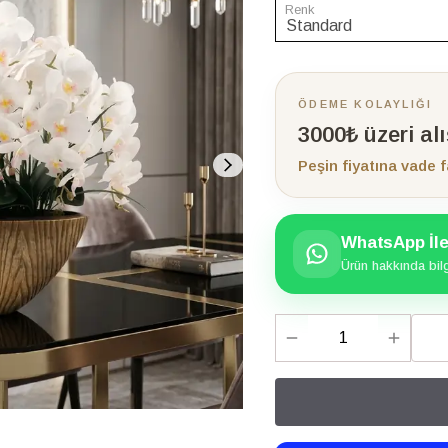
Renk
ÖDEME KOLAYLIĞI
3000₺ üzeri al
Peşin fiyatına vade f
WhatsApp İle 
Ürün hakkında bilgi