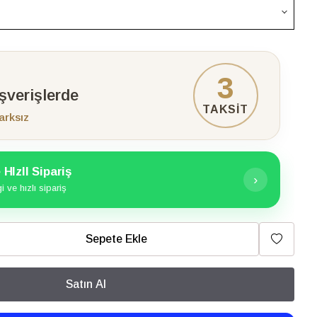
3
ışverişlerde
TAKSİT
arksız
HIzlI Sipariş
›
 ve hızlı sipariş
Sepete Ekle
Satın Al