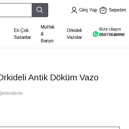
Giriş Yap
Sepetim
Mutfak
Bize Ulaşın
En Çok
Orkideli
&
05073648996
Satanlar
Vazolar
Banyo
Orkideli Antik Döküm Vazo
ğerlendirme