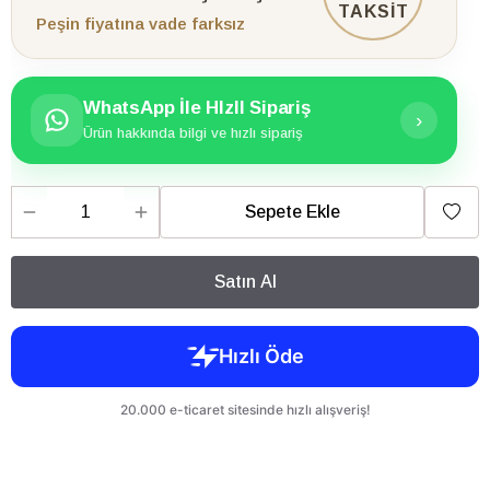
TAKSİT
Peşin fiyatına vade farksız
WhatsApp İle HIzlI Sipariş
›
Ürün hakkında bilgi ve hızlı sipariş
Sepete Ekle
Satın Al