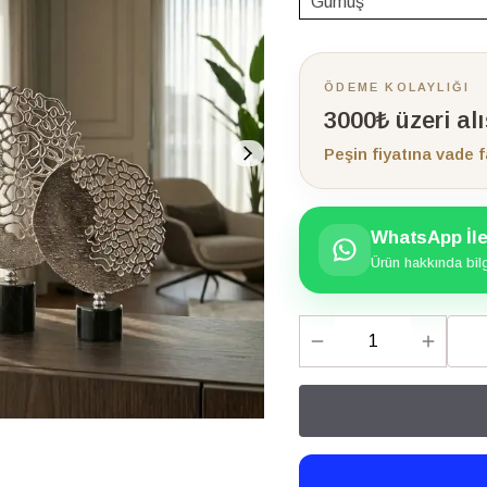
ÖDEME KOLAYLIĞI
3000₺ üzeri al
Peşin fiyatına vade f
WhatsApp İle 
Ürün hakkında bilgi