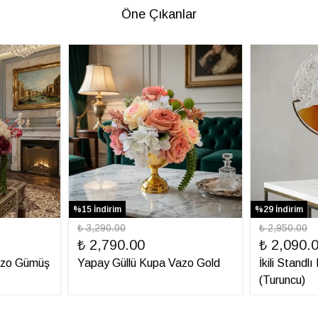
Öne Çıkanlar
%15 İndirim
%29 İndirim
₺ 3,290.00
₺ 2,950.00
₺ 2,790.00
₺ 2,090.
azo Gümüş
Yapay Güllü Kupa Vazo Gold
İkili Standl
(Turuncu)