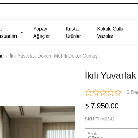
ar
Yapay
Kristal
Kokulu Güllü
suarları
Ağaçlar
Ürünler
Vazolar
ar
İkili Yuvarlak Döküm Motifli Dekor Gümüş
İkili Yuvarl
0 De
₺ 7,950.00
SKU
THM2342
Renk