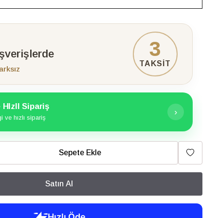
3
ışverişlerde
TAKSİT
arksız
HIzlI Sipariş
›
 ve hızlı sipariş
Sepete Ekle
Satın Al