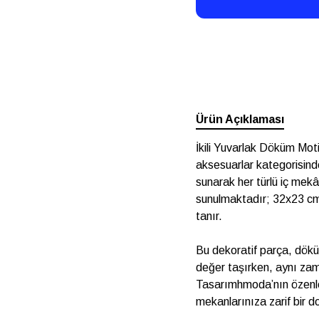
Ürün Açıklaması
İkili Yuvarlak Döküm Motif
aksesuarlar kategorisin
sunarak her türlü iç mekâ
sunulmaktadır; 32x23 cm 
tanır.
Bu dekoratif parça, döküm
değer taşırken, aynı zam
Tasarımhmoda’nın özenle 
mekanlarınıza zarif bir d