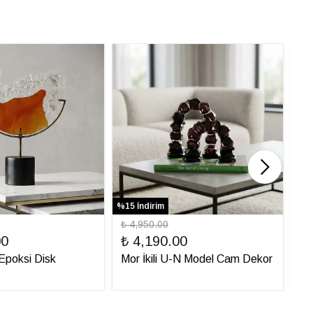
%15 İndirim
%31 
₺ 4,950.00
₺ 
00
₺ 4,190.00
₺ 
ı Epoksi Disk
Mor İkili U-N Model Cam Dekor
İt