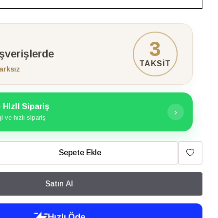
3
ışverişlerde
TAKSİT
arksız
HIzlI Sipariş
›
 ve hızlı sipariş
Sepete Ekle
Satın Al