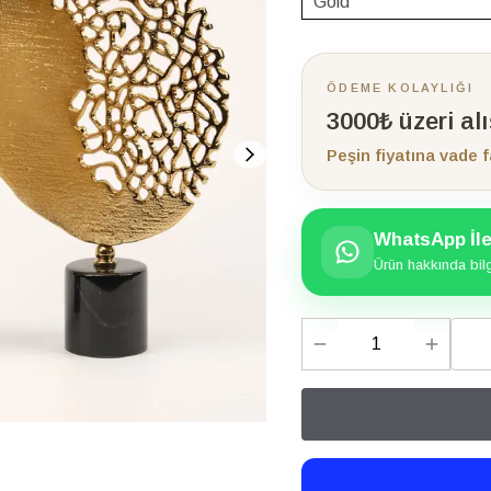
ÖDEME KOLAYLIĞI
3000₺ üzeri al
Peşin fiyatına vade f
WhatsApp İle 
Ürün hakkında bilgi