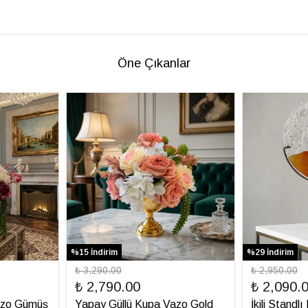
Öne Çıkanlar
%15 İndirim
%29 İndirim
₺ 3,290.00
₺ 2,950.00
₺ 2,790.00
₺ 2,090.
azo Gümüş
Yapay Güllü Kupa Vazo Gold
İkili Standl