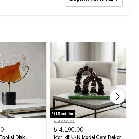
%15 İndirim
%31 
₺ 4,950.00
₺ 
00
₺ 4,190.00
₺ 
ı Epoksi Disk
Mor İkili U-N Model Cam Dekor
İt