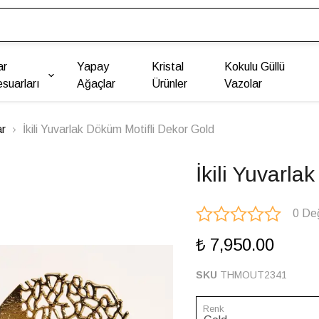
ar
Yapay
Kristal
Kokulu Güllü
suarları
Ağaçlar
Ürünler
Vazolar
ar
İkili Yuvarlak Döküm Motifli Dekor Gold
İkili Yuvarla
0 De
₺ 7,950.00
SKU
THMOUT2341
Renk