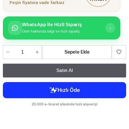
Peşin fiyatına vade farksız
WhatsApp İle HIzlI Sipariş
›
Ürün hakkında bilgi ve hızlı sipariş
Sepete Ekle
Satın Al