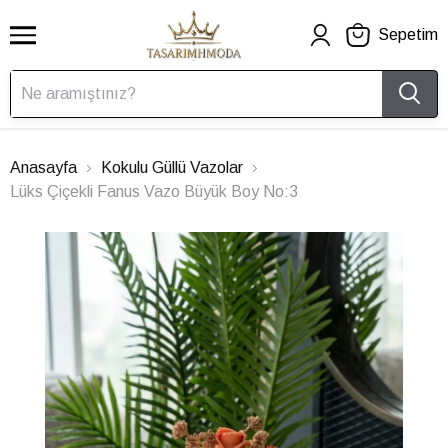
Sepetim
Anasayfa
Kokulu Güllü Vazolar
Lüks Çiçekli Fanus Vazo Büyük Boy No:3