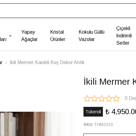
Çiçekli
Yapay
Kristal
Kokulu Güllü
İndirimli
arı
Ağaçlar
Ürünler
Vazolar
Setler
ar
İkili Mermer Kaideli Kuş Dekor Antik
İkili Mermer 
0 De
₺ 4,950.0
Tükendi
SKU
THM2310