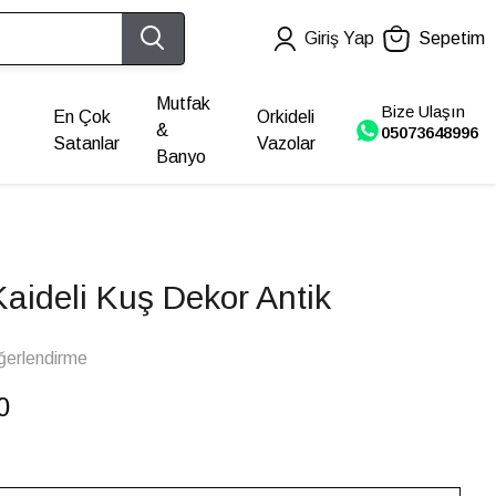
Giriş Yap
Sepetim
Mutfak
Bize Ulaşın
En Çok
Orkideli
&
05073648996
Satanlar
Vazolar
Banyo
Kaideli Kuş Dekor Antik
ğerlendirme
0