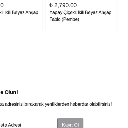
00
₺ 2,790.00
₺ 
li İkili Beyaz Ahşap
Yapay Çiçekli İkili Beyaz Ahşap
Ya
Tablo (Pembe)
Ta
e Olun!
a adresinizi bırakarak yeniliklerden haberdar olabilirsiniz!
sta Adresi
Kayıt Ol