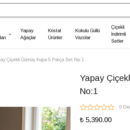
Çiçekli
Yapay
Kristal
Kokulu Güllü
İndirimli
arı
Ağaçlar
Ürünler
Vazolar
Setler
ay Çiçekli Gümüş Kupa 5 Parça Set No:1
Yapay Çiçek
No:1
0 De
₺ 5,390.00