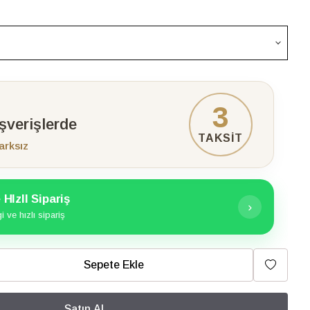
3
ışverişlerde
TAKSİT
arksız
HIzlI Sipariş
›
 ve hızlı sipariş
Sepete Ekle
Satın Al