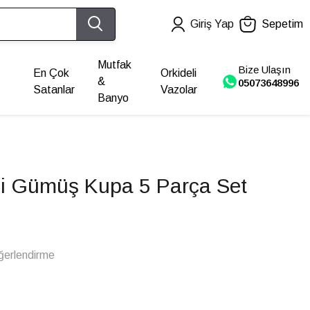
Giriş Yap
Sepetim
Mutfak
Bize Ulaşın
En Çok
Orkideli
&
05073648996
Satanlar
Vazolar
Banyo
li Gümüş Kupa 5 Parça Set
ğerlendirme