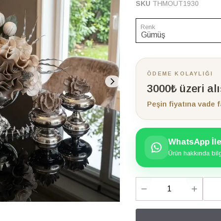
SKU
THMOUT1930
Renk
ÖDEME KOLAYLIĞI
3000₺ üzeri al
Peşin fiyatına vade f
WhatsApp İle 
Ürün hakkında bilgi