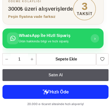
ÖDEME KOLAYLIĞI
3
3000₺ üzeri alışverişlerde
TAKSİT
Peşin fiyatına vade farksız
WhatsApp İle HIzlI Sipariş
›
Ürün hakkında bilgi ve hızlı sipariş
Sepete Ekle
Satın Al