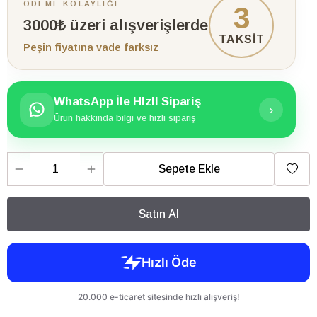
ÖDEME KOLAYLIĞI
3
3000₺ üzeri alışverişlerde
TAKSİT
Peşin fiyatına vade farksız
WhatsApp İle HIzlI Sipariş
›
Ürün hakkında bilgi ve hızlı sipariş
Sepete Ekle
Satın Al