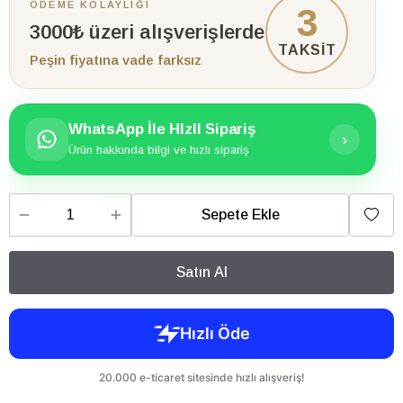
ÖDEME KOLAYLIĞI
3
3000₺ üzeri alışverişlerde
TAKSİT
Peşin fiyatına vade farksız
WhatsApp İle HIzlI Sipariş
›
Ürün hakkında bilgi ve hızlı sipariş
Sepete Ekle
Satın Al