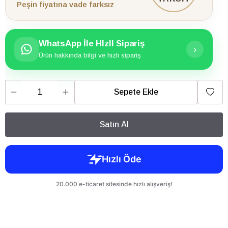
Peşin fiyatına vade farksız
WhatsApp İle HIzlI Sipariş
›
Ürün hakkında bilgi ve hızlı sipariş
Sepete Ekle
Satın Al