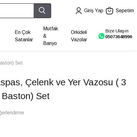
Giriş Yap
Sepetim
Mutfak
Bize Ulaşın
En Çok
Orkideli
&
05073648996
Satanlar
Vazolar
Banyo
Baston) Set
spas, Çelenk ve Yer Vazosu ( 3
 Baston) Set
ğerlendirme