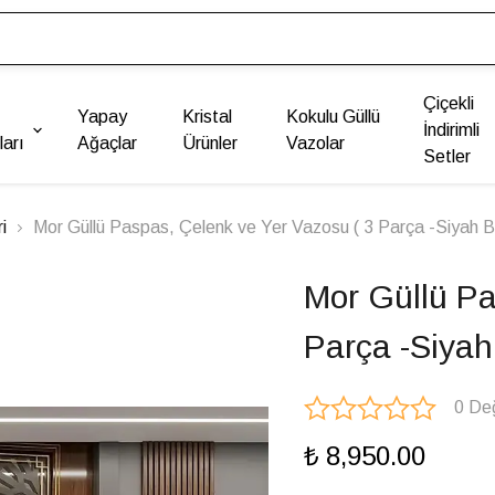
Çiçekli
Yapay
Kristal
Kokulu Güllü
İndirimli
arı
Ağaçlar
Ürünler
Vazolar
Setler
i
Mor Güllü Paspas, Çelenk ve Yer Vazosu ( 3 Parça -Siyah 
Mor Güllü Pa
Parça -Siyah
0 De
₺ 8,950.00