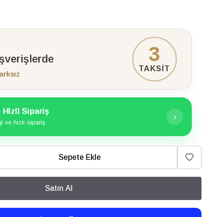
3
ışverişlerde
TAKSİT
arksız
HIzlI Sipariş
›
 ve hızlı sipariş
Sepete Ekle
Satın Al