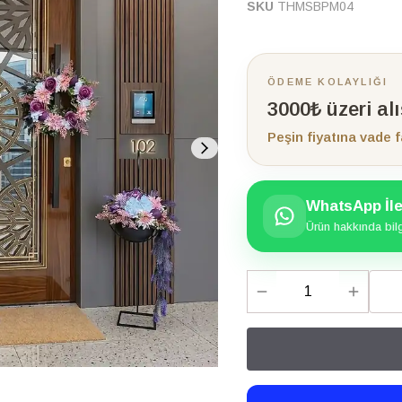
SKU
THMSBPM04
ÖDEME KOLAYLIĞI
3000₺ üzeri al
Peşin fiyatına vade f
WhatsApp İle 
Ürün hakkında bilgi