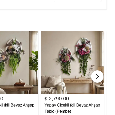
00
₺ 2,790.00
₺ 
li İkili Beyaz Ahşap
Yapay Çiçekli İkili Beyaz Ahşap
Ya
Tablo (Pembe)
Ta