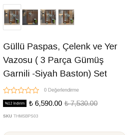
Güllü Paspas, Çelenk ve Yer
Vazosu ( 3 Parça Gümüş
Garnili -Siyah Baston) Set
0 Değerlendirme
₺ 6,590.00
₺ 7,530.00
%12 İndirim
SKU
THMSBPS03