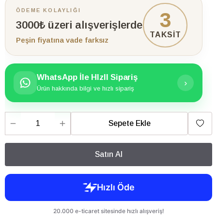
ÖDEME KOLAYLIĞI
3
3000₺ üzeri alışverişlerde
TAKSİT
Peşin fiyatına vade farksız
WhatsApp İle HIzlI Sipariş
›
Ürün hakkında bilgi ve hızlı sipariş
Sepete Ekle
Satın Al