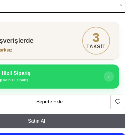
3
ışverişlerde
TAKSİT
arksız
HIzlI Sipariş
›
 ve hızlı sipariş
Sepete Ekle
Satın Al