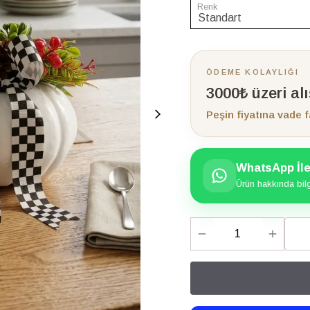
Renk
ÖDEME KOLAYLIĞI
3000₺ üzeri al
Peşin fiyatına vade f
WhatsApp İle 
Ürün hakkında bilgi