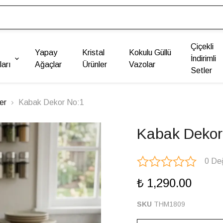
Çiçekli
Yapay
Kristal
Kokulu Güllü
İndirimli
arı
Ağaçlar
Ürünler
Vazolar
Setler
er
Kabak Dekor No:1
Kabak Dekor
0 De
₺ 1,290.00
SKU
THM1809