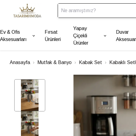
Yapay
Ev & Ofis
Fırsat
Duvar
Çiçekli
Aksesuarları
Ürünleri
Aksesuarl
Ürünler
Anasayfa
Mutfak & Banyo
Kabak Set
Kabaklı Setl