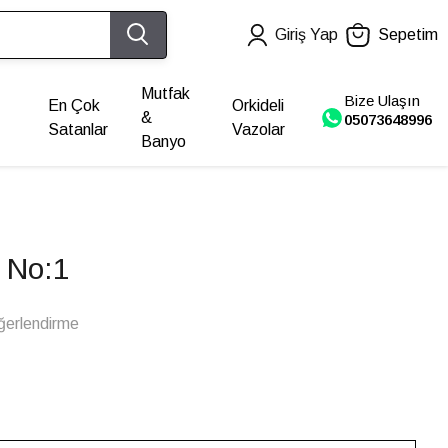
Giriş Yap
Sepetim
Mutfak
Bize Ulaşın
En Çok
Orkideli
&
05073648996
Satanlar
Vazolar
Banyo
 No:1
ğerlendirme