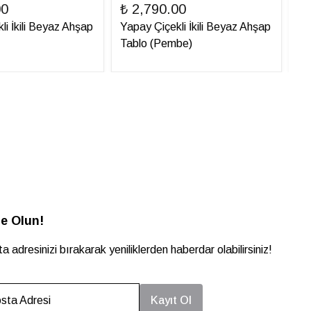
00
₺ 2,790.00
₺ 
li İkili Beyaz Ahşap
Yapay Çiçekli İkili Beyaz Ahşap
Ya
Tablo (Pembe)
Ta
e Olun!
a adresinizi bırakarak yeniliklerden haberdar olabilirsiniz!
sta Adresi
Kayıt Ol