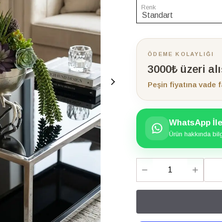
Renk
ÖDEME KOLAYLIĞI
3000₺ üzeri al
Peşin fiyatına vade f
WhatsApp İle 
Ürün hakkında bilgi