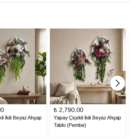
00
₺ 2,790.00
₺ 
li İkili Beyaz Ahşap
Yapay Çiçekli İkili Beyaz Ahşap
Ya
Tablo (Pembe)
Ta