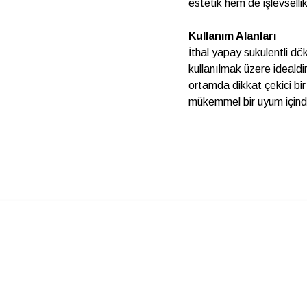
estetik hem de işlevsell
Kullanım Alanları
İthal yapay sukulentli dö
kullanılmak üzere idealdi
ortamda dikkat çekici bir
mükemmel bir uyum içinde