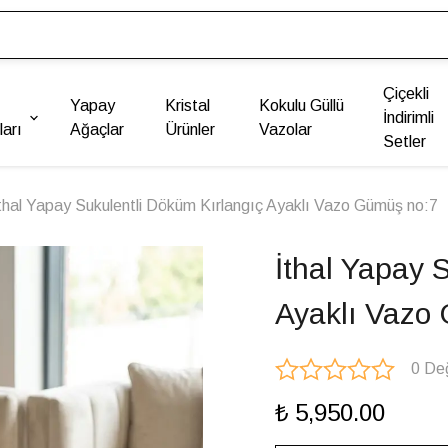
Çiçekli
Yapay
Kristal
Kokulu Güllü
İndirimli
arı
Ağaçlar
Ürünler
Vazolar
Setler
thal Yapay Sukulentli Döküm Kırlangıç Ayaklı Vazo Gümüş no:7
İthal Yapay 
Ayaklı Vazo
0 De
₺ 5,950.00