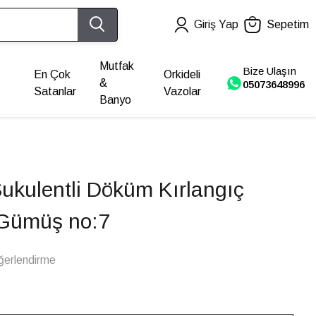
Giriş Yap
Sepetim
Mutfak
Bize Ulaşın
En Çok
Orkideli
&
05073648996
Satanlar
Vazolar
Banyo
Sukulentli Döküm Kırlangıç
 Gümüş no:7
ğerlendirme