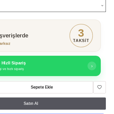
3
ışverişlerde
TAKSİT
arksız
HIzlI Sipariş
›
 ve hızlı sipariş
Sepete Ekle
Satın Al