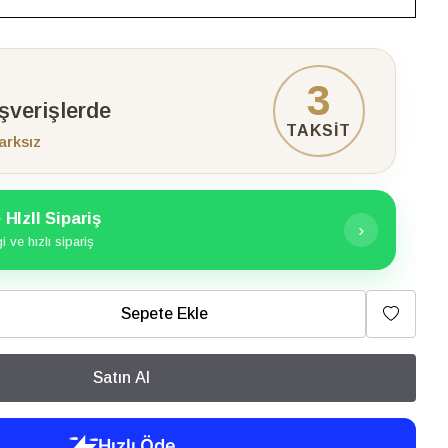
3
ışverişlerde
TAKSİT
arksız
HIzlI Sipariş
›
 ve hızlı sipariş
Sepete Ekle
Satın Al