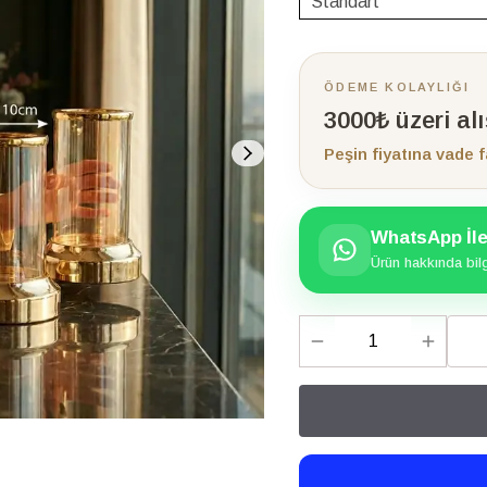
ÖDEME KOLAYLIĞI
3000₺ üzeri al
Peşin fiyatına vade f
WhatsApp İle 
Ürün hakkında bilgi