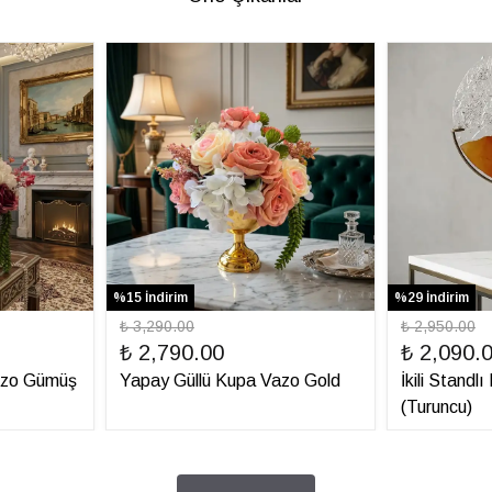
%15 İndirim
%29 İndirim
₺ 3,290.00
₺ 2,950.00
₺ 2,790.00
₺ 2,090.
azo Gümüş
Yapay Güllü Kupa Vazo Gold
İkili Standl
(Turuncu)