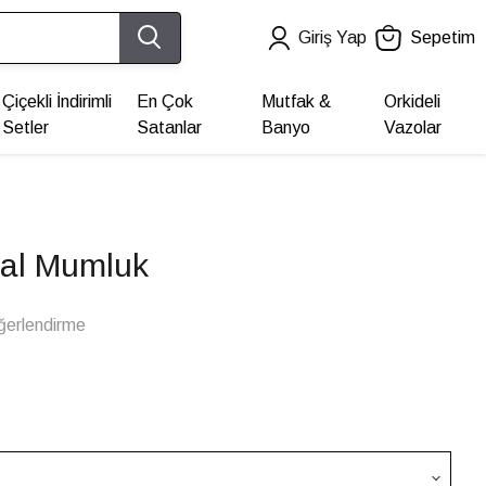
Giriş Yap
Sepetim
Çiçekli İndirimli
En Çok
Mutfak &
Orkideli
Setler
Satanlar
Banyo
Vazolar
etal Mumluk
ğerlendirme