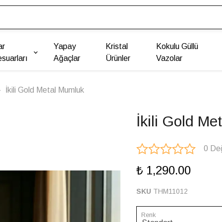
ar
Yapay
Kristal
Kokulu Güllü
suarları
Ağaçlar
Ürünler
Vazolar
İkili Gold Metal Mumluk
İkili Gold M
0 De
₺ 1,290.00
SKU
THM11012
Renk