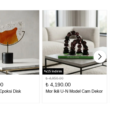
%15 İndirim
%31 
₺ 4,950.00
₺ 
00
₺ 4,190.00
₺ 
ı Epoksi Disk
Mor İkili U-N Model Cam Dekor
İt