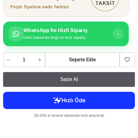
TAKSİT
Peşin fiyatına vade farksız
WhatsApp İle HIzlI Sipariş
›
Ürün hakkında bilgi ve hızlı sipariş
Sepete Ekle
Satın Al