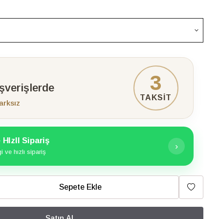
3
ışverişlerde
TAKSİT
arksız
HIzlI Sipariş
›
 ve hızlı sipariş
Sepete Ekle
Satın Al