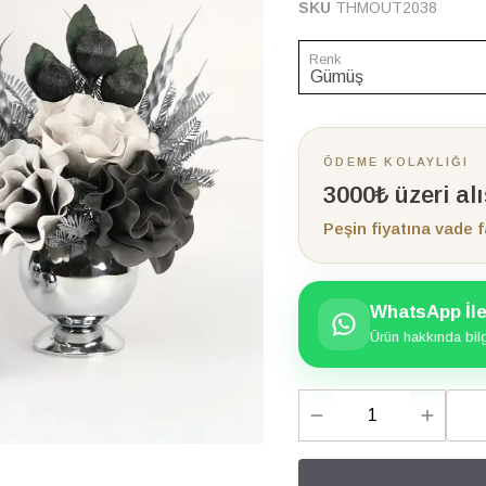
SKU
THMOUT2038
Renk
ÖDEME KOLAYLIĞI
3000₺ üzeri al
Peşin fiyatına vade f
WhatsApp İle 
Ürün hakkında bilgi