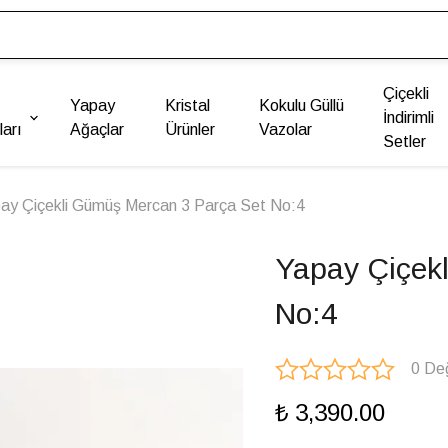
Çiçekli
Yapay
Kristal
Kokulu Güllü
İndirimli
arı
Ağaçlar
Ürünler
Vazolar
Setler
ay Çiçekli Gümüş Mercan 3 Parça Set No:4
Yapay Çiçek
No:4
0 De
₺ 3,390.00