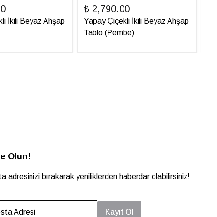
00
₺ 2,790.00
₺ 
li İkili Beyaz Ahşap
Yapay Çiçekli İkili Beyaz Ahşap
Ya
Tablo (Pembe)
Ta
e Olun!
a adresinizi bırakarak yeniliklerden haberdar olabilirsiniz!
sta Adresi
Kayıt Ol