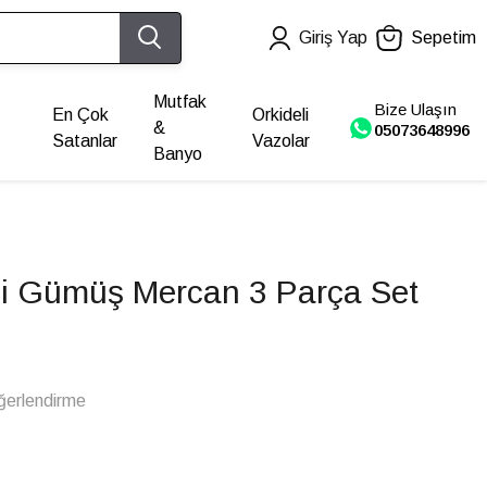
Giriş Yap
Sepetim
Mutfak
Bize Ulaşın
En Çok
Orkideli
&
05073648996
Satanlar
Vazolar
Banyo
li Gümüş Mercan 3 Parça Set
ğerlendirme