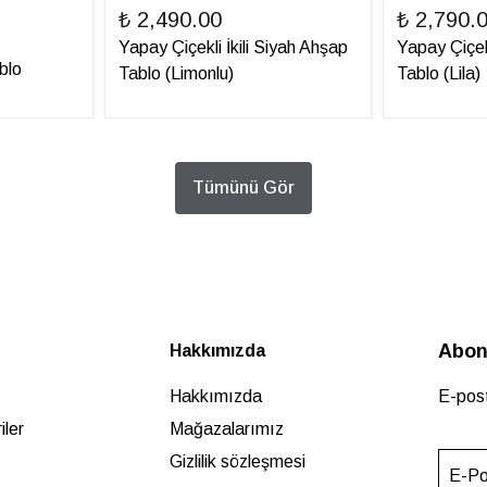
₺ 2,490.00
₺ 2,790.
Yapay Çiçekli İkili Siyah Ahşap
Yapay Çiçek
blo
Tablo (Limonlu)
Tablo (Lila)
Tümünü Gör
Abon
Hakkımızda
Hakkımızda
E-post
ler
Mağazalarımız
Gizlilik sözleşmesi
E-Po