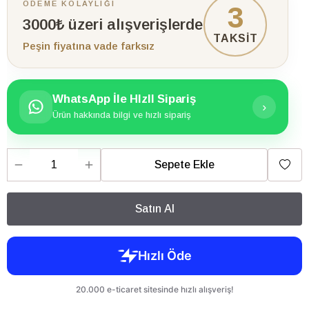
ÖDEME KOLAYLIĞI
3
3000₺ üzeri alışverişlerde
TAKSİT
Peşin fiyatına vade farksız
WhatsApp İle HIzlI Sipariş
›
Ürün hakkında bilgi ve hızlı sipariş
Sepete Ekle
Satın Al