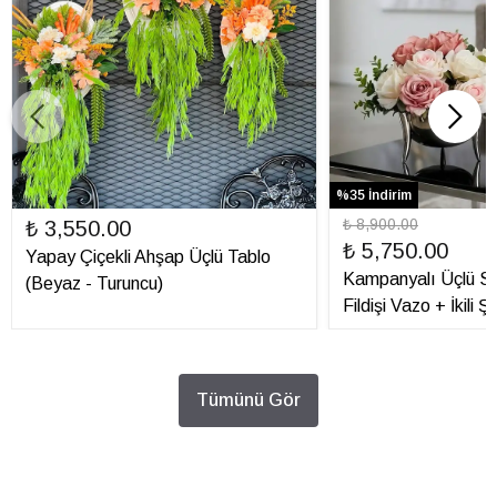
%35 İndirim
₺ 8,900.00
₺ 3,550.00
₺ 5,750.00
Yapay Çiçekli Ahşap Üçlü Tablo
Kampanyalı Üçlü Set
(Beyaz - Turuncu)
Fildişi Vazo + İkili
Tümünü Gör