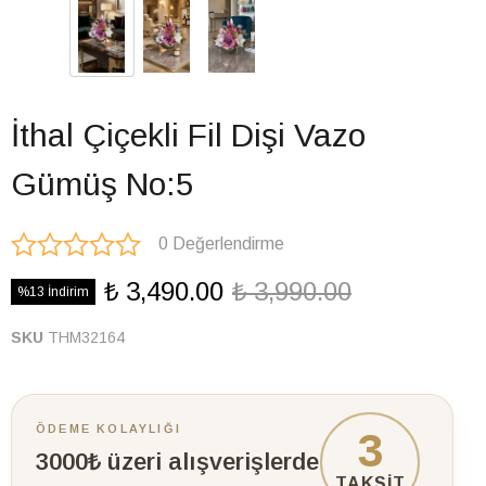
İthal Çiçekli Fil Dişi Vazo
Gümüş No:5
0 Değerlendirme
₺ 3,490.00
₺ 3,990.00
%13 İndirim
SKU
THM32164
ÖDEME KOLAYLIĞI
3
3000₺ üzeri alışverişlerde
TAKSİT