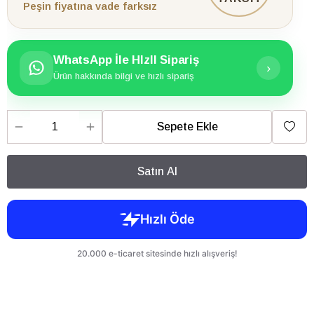
Peşin fiyatına vade farksız
WhatsApp İle HIzlI Sipariş
›
Ürün hakkında bilgi ve hızlı sipariş
Sepete Ekle
Satın Al