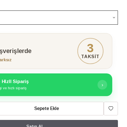
3
ışverişlerde
TAKSİT
arksız
HIzlI Sipariş
›
 ve hızlı sipariş
Sepete Ekle
Satın Al