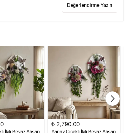
Değerlendirme Yazın
00
₺ 2,790.00
₺ 
li İkili Beyaz Ahşap
Yapay Çiçekli İkili Beyaz Ahşap
Ya