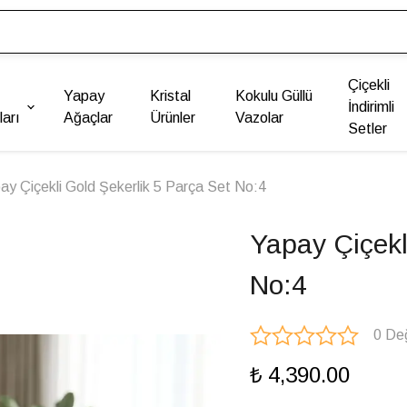
Çiçekli
Yapay
Kristal
Kokulu Güllü
İndirimli
arı
Ağaçlar
Ürünler
Vazolar
Setler
ay Çiçekli Gold Şekerlik 5 Parça Set No:4
Yapay Çiçekl
No:4
0 De
₺ 4,390.00