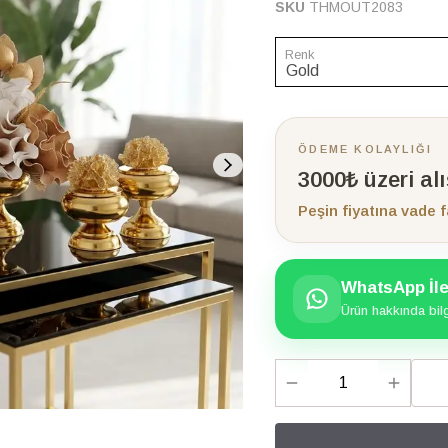
SKU
THMOUT2083
Renk
ÖDEME KOLAYLIĞI
3000₺ üzeri al
Peşin fiyatına vade f
WhatsApp İle 
Ürün hakkında bilgi