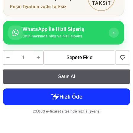
TAKSİT
Peşin fiyatına vade farksız
WhatsApp İle HIzlI Sipariş
›
Ürün hakkında bilgi ve hızlı sipariş
Sepete Ekle
Satın Al