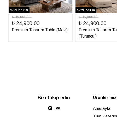
%29 İndirim
%29 İndirim
₺ 35,000.00
₺ 35,000.00
₺ 24,900.00
₺ 24,900.00
Premium Tasarım Tablo (Mavi)
Premium Tasarım Ta
(Turuncu )
Bizi takip edin
Ürünlerimiz
Anasayfa
Tüm Kategori