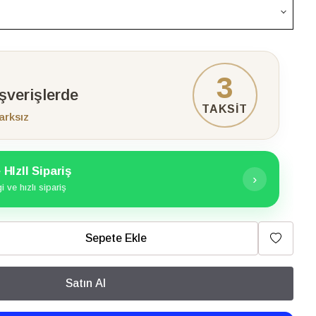
3
ışverişlerde
TAKSİT
arksız
HIzlI Sipariş
›
 ve hızlı sipariş
Sepete Ekle
Satın Al