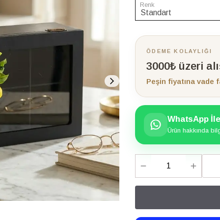
Renk
ÖDEME KOLAYLIĞI
3000₺ üzeri al
Peşin fiyatına vade f
WhatsApp İle 
Ürün hakkında bilgi