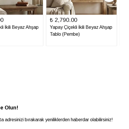
00
₺ 2,790.00
₺ 
li İkili Beyaz Ahşap
Yapay Çiçekli İkili Beyaz Ahşap
Ya
Tablo (Pembe)
Ta
e Olun!
a adresinizi bırakarak yeniliklerden haberdar olabilirsiniz!