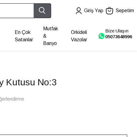
Giriş Yap
Sepetim
Mutfak
Bize Ulaşın
En Çok
Orkideli
&
05073648996
Satanlar
Vazolar
Banyo
y Kutusu No:3
ğerlendirme