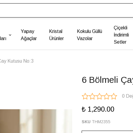
Çiçekli
Yapay
Kristal
Kokulu Güllü
İndirimli
arı
Ağaçlar
Ürünler
Vazolar
Setler
Çay Kutusu No:3
6 Bölmeli Ça
0 De
₺ 1,290.00
SKU
THM2355