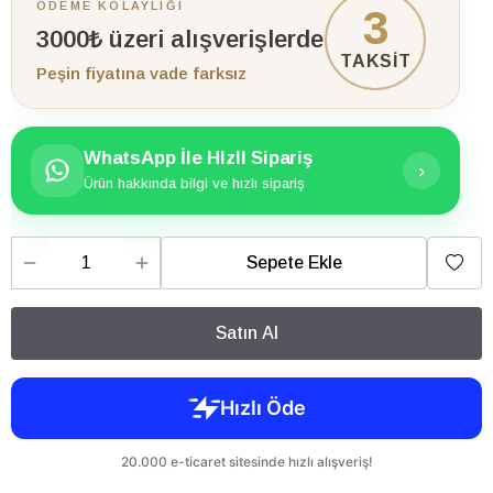
ÖDEME KOLAYLIĞI
3
3000₺ üzeri alışverişlerde
TAKSİT
Peşin fiyatına vade farksız
WhatsApp İle HIzlI Sipariş
›
Ürün hakkında bilgi ve hızlı sipariş
Sepete Ekle
Satın Al