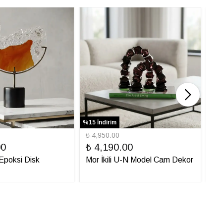
%15 İndirim
%31 
₺ 4,950.00
₺ 
00
₺ 4,190.00
₺ 
ı Epoksi Disk
Mor İkili U-N Model Cam Dekor
İt