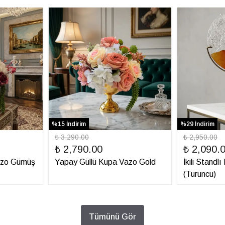
%15 İndirim
%29 İndirim
₺ 3,290.00
₺ 2,950.00
₺ 2,790.00
₺ 2,090.
azo Gümüş
Yapay Güllü Kupa Vazo Gold
İkili Standl
(Turuncu)
Tümünü Gör