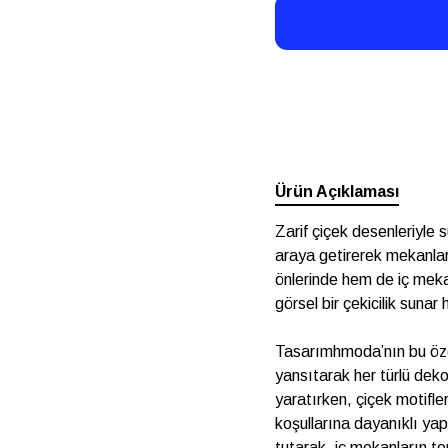
Ürün Açıklaması
Zarif çiçek desenleriyle 
araya getirerek mekanlar
önlerinde hem de iç meka
görsel bir çekicilik sunar
Tasarımhmoda’nın bu öze
yansıtarak her türlü deko
yaratırken, çiçek motifl
koşullarına dayanıklı yapı
tutarak, iç mekanların t