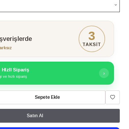
3
ışverişlerde
TAKSİT
arksız
HIzlI Sipariş
›
 ve hızlı sipariş
Sepete Ekle
Satın Al