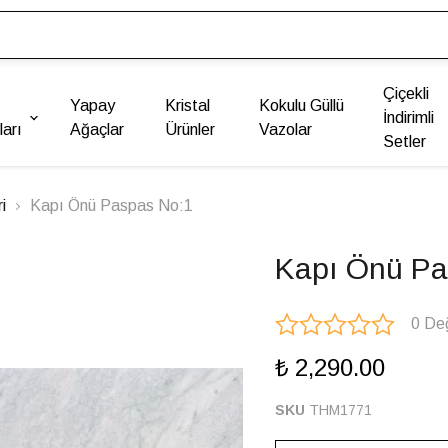
Çiçekli
Yapay
Kristal
Kokulu Güllü
İndirimli
arı
Ağaçlar
Ürünler
Vazolar
Setler
i
Kapı Önü Paspas No:1
Kapı Önü Pa
0 De
₺ 2,290.00
SKU
THM1771