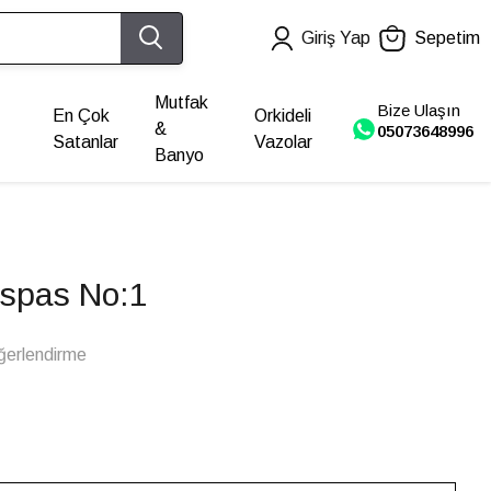
Giriş Yap
Sepetim
Mutfak
Bize Ulaşın
En Çok
Orkideli
&
05073648996
Satanlar
Vazolar
Banyo
spas No:1
ğerlendirme