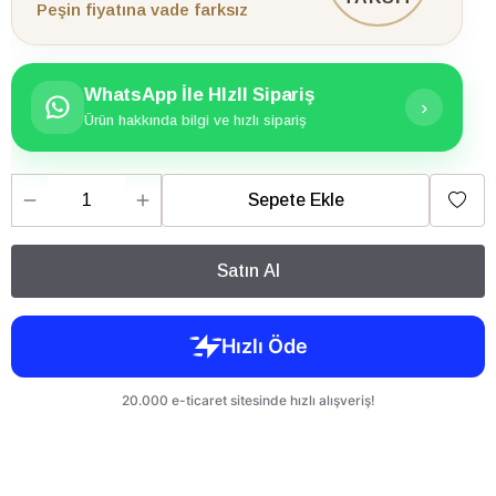
Peşin fiyatına vade farksız
WhatsApp İle HIzlI Sipariş
›
Ürün hakkında bilgi ve hızlı sipariş
Sepete Ekle
Satın Al