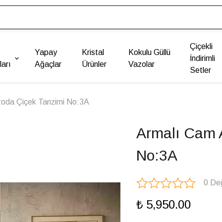
Çiçekli
Yapay
Kristal
Kokulu Güllü
İndirimli
arı
Ağaçlar
Ürünler
Vazolar
Setler
zoda Çiçek Tanzimi No:3A
Armalı Cam 
No:3A
0 De
₺ 5,950.00