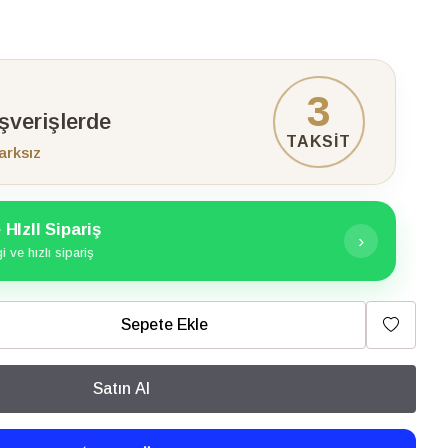
3
ışverişlerde
TAKSİT
arksız
HIzlI Sipariş
›
 ve hızlı sipariş
Sepete Ekle
Satın Al