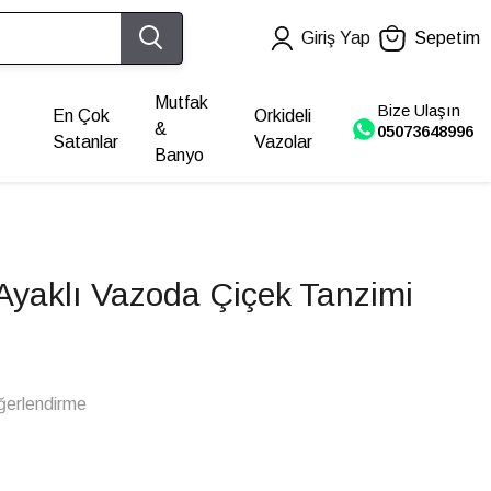
Giriş Yap
Sepetim
Mutfak
Bize Ulaşın
En Çok
Orkideli
&
05073648996
Satanlar
Vazolar
Banyo
Ayaklı Vazoda Çiçek Tanzimi
ğerlendirme