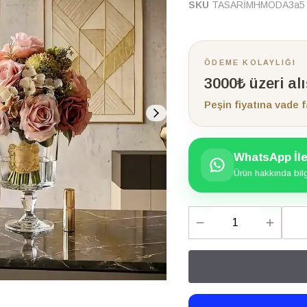
SKU
TASARİMHMODA3a5
ÖDEME KOLAYLIĞI
3000₺ üzeri al
Peşin fiyatına vade f
WhatsApp İle 
Ürün hakkında bilgi