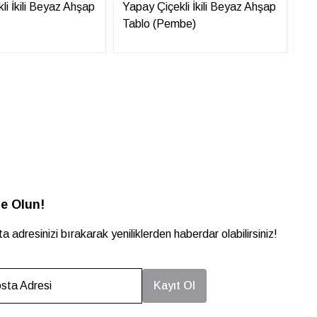
li İkili Beyaz Ahşap
Yapay Çiçekli İkili Beyaz Ahşap
Ya
Tablo (Pembe)
Ta
e Olun!
a adresinizi bırakarak yeniliklerden haberdar olabilirsiniz!
sta Adresi
Kayıt Ol