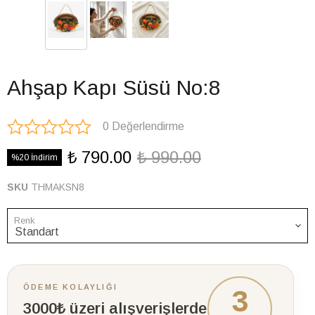
Ahşap Kapı Süsü No:8
0 Değerlendirme
₺ 790.00
₺ 990.00
%20 İndirim
SKU
THMAKSN8
Renk
ÖDEME KOLAYLIĞI
3
3000₺ üzeri alışverişlerde