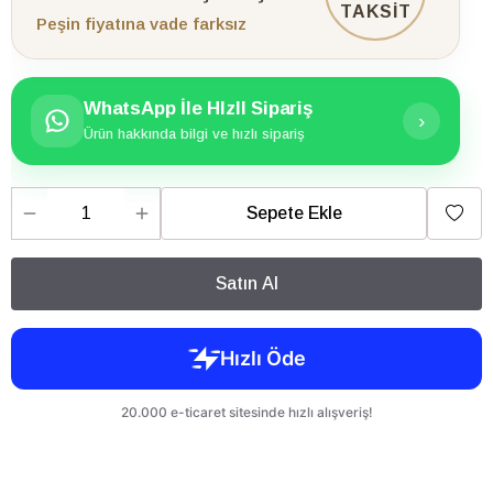
TAKSİT
Peşin fiyatına vade farksız
WhatsApp İle HIzlI Sipariş
›
Ürün hakkında bilgi ve hızlı sipariş
Sepete Ekle
Satın Al