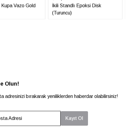
ü Kupa Vazo Gold
İkili Standlı Epoksi Disk
Mo
(Turuncu)
e Olun!
a adresinizi bırakarak yeniliklerden haberdar olabilirsiniz!
sta Adresi
Kayıt Ol