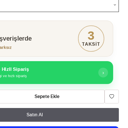
3
ışverişlerde
TAKSİT
arksız
HIzlI Sipariş
›
 ve hızlı sipariş
Sepete Ekle
Satın Al