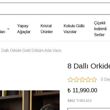
Çiçekli
Yapay
Kristal
Kokulu Güllü
İndirimli
arı
Ağaçlar
Ürünler
Vazolar
Setler
 Dallı Orkide Gold Döküm Ada Vazo
8 Dallı Ork
0 De
₺ 11,990.00
SKU
THM1424