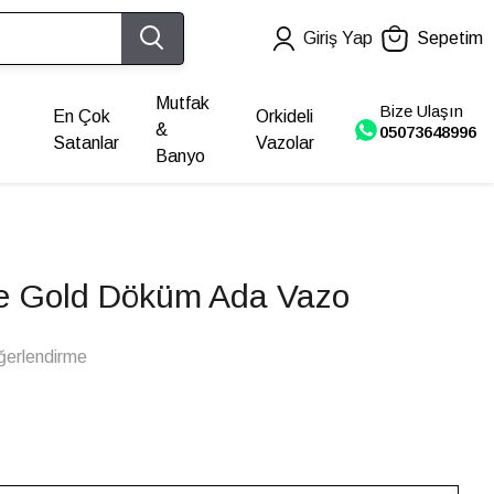
Giriş Yap
Sepetim
Mutfak
Bize Ulaşın
En Çok
Orkideli
&
05073648996
Satanlar
Vazolar
Banyo
ide Gold Döküm Ada Vazo
ğerlendirme