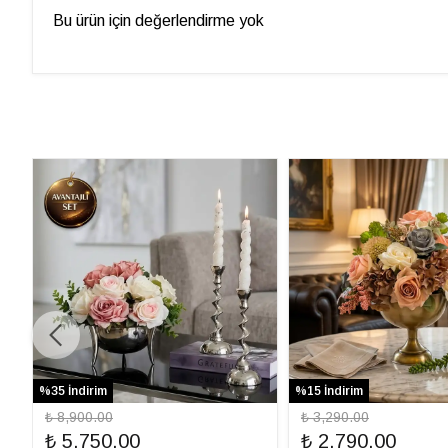
Bu ürün için değerlendirme yok
%35 İndirim
%15 İndirim
₺ 8,900.00
₺ 3,290.00
₺ 5,750.00
₺ 2,790.00