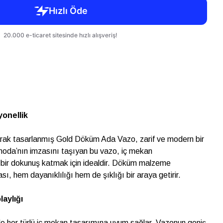
yonellik
 olarak tasarlanmış Gold Döküm Ada Vazo, zarif ve modern bir
moda’nın imzasını taşıyan bu vazo, iç mekan
 bir dokunuş katmak için idealdir. Döküm malzeme
ası, hem dayanıklılığı hem de şıklığı bir araya getirir.
laylığı
le her türlü iç mekan tasarımına uyum sağlar. Vazonun geniş