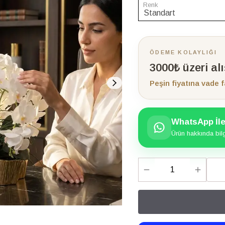
Renk
ÖDEME KOLAYLIĞI
3000₺ üzeri al
Peşin fiyatına vade f
WhatsApp İle 
Ürün hakkında bilgi